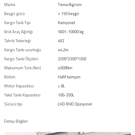
Marka
Tieniu/Agricm
Beygir gücü
< 150 beygir
Kargo Tank Tipi
Kamyonet
Brüt Araç Ağırlığı
5001-10000 kg
Tahrik Tekerleği
4X2
Kargo Tankı uzunluğu
≤4,2m
Kargo Tankı Ölçüleri
3200*2300*1300
Maksimum Tork (Nm)
≤500Nm
Bölüm
Hafif kamyon
Motor Kapasitesi
> 8L
Yakıt Tankı Kapasitesi
100-200L
Sürücü tipi
LHD RHD Opsiyonel
Detay Bilgiler