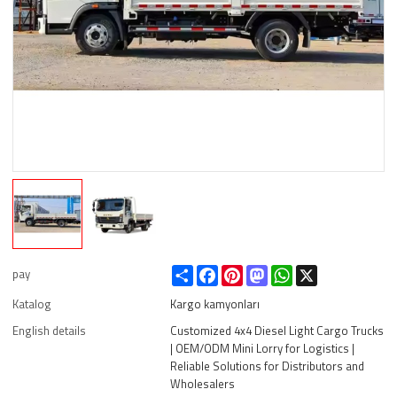
Share
Facebook
Pinterest
Mastodon
WhatsApp
X
pay
Katalog
Kargo kamyonları
English details
Customized 4x4 Diesel Light Cargo Trucks
| OEM/ODM Mini Lorry for Logistics |
Reliable Solutions for Distributors and
Wholesalers