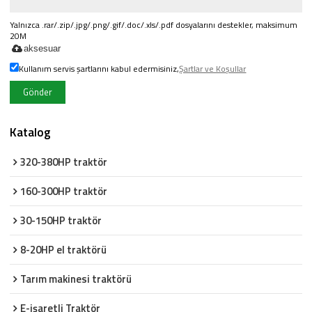
Yalnızca .rar/.zip/.jpg/.png/.gif/.doc/.xls/.pdf dosyalarını destekler, maksimum
20M
aksesuar
Kullanım servis şartlarını kabul edermisiniz,
Şartlar ve Koşullar
Gönder
Katalog
320-380HP traktör
160-300HP traktör
30-150HP traktör
8-20HP el traktörü
Tarım makinesi traktörü
E-işaretli Traktör