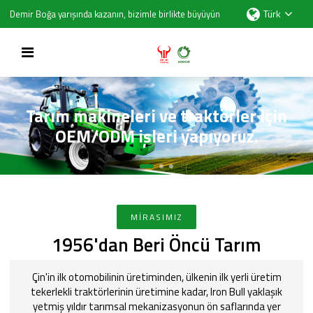
Türk
Demir Boğa yarışında kazanın, bizimle birlikte büyüyün
Tarım makineleri ve traktörler için
OEM/ODM işleri yapıyoruz.
MIRASIMIZ
1956'dan Beri Öncü Tarım
Çin'in ilk otomobilinin üretiminden, ülkenin ilk yerli üretim
tekerlekli traktörlerinin üretimine kadar, Iron Bull yaklaşık
yetmiş yıldır tarımsal mekanizasyonun ön saflarında yer