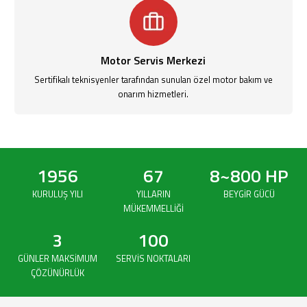
Motor Servis Merkezi
Sertifikalı teknisyenler tarafından sunulan özel motor bakım ve
onarım hizmetleri.
1956
67
8~800 HP
KURULUŞ YILI
YILLARIN
BEYGIR GÜCÜ
MÜKEMMELLIĞI
3
100
GÜNLER MAKSIMUM
SERVIS NOKTALARI
ÇÖZÜNÜRLÜK