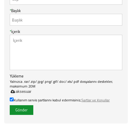
*
Başlık
*
İçerik
Yükleme
Yalnızca .rar/.zip/.jpg/.png/.gif/.doc/.xls/.pdf dosyalarını destekler,
maksimum 20M
aksesuar
Kullanım servis şartlarını kabul edermisiniz,
Şartlar ve Koşullar
Gönder