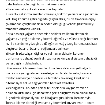
daha fazla isteğe bağlı tarım makinesi vardır.
etkiler ve daha yüksek ekonomik faydalar.
·Güvenlik çalıştırma anahtarı cihazıyla, traktör yalnızca ana şanzıman
kolu boş konuma getirildiğinde çalıştırılabilir, bu da traktörün dişliyi
çıkarmadan çalıştırılmasının neden olduğu güvensiz gizli tehlikeyi
tamamen ortadan kaldırır.
Zorla basınçlı yağlama sistemine sahiptir ve iletim sisteminin
yağlama ve yağ besleme yöntemi, ağır yük ve yüksek bağıl hareket
hızı ile sürtünme yüzeyinde düzgün bir yağ yüzey koruma tabakası
oluşturan basınçlı basınçlı yağlamayı benimser.
Yüksek hızda çalışan dişliler ve rulmanlar daha iyi korunur,
performans daha güvenilirdir, taşıma ve kimyasal sistem daha iyidir
ve ısı dağılımı daha hızlıdır.
Diferansiyel kilitleme cihazı ile donatılmış, diferansiyel bağlantı
manşonu ayrıldığında, iki tekerleğin hızı farklı olacaktır, böylece
traktör serbestçe dönebilir ve bir tahrik tekerleği kaydığında
diferansiyel sol ve sağ yarımları hareket ettirebilir.
Aks bağlantısı, arkadan çekişli tekerleklerin kaygan zeminde
beladan kurtulmak için daha fazla çekiş oluşturmasına olanak tanır.
·Üç noktalı süspansiyonu, tip II bağlantı çubuklarını benimseyin.
Toprak işleme derinliği ayarlama yöntemleri kuvvet ayarı, konum