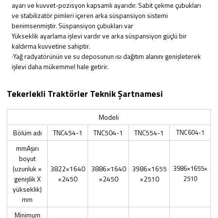
ayarı ve kuvvet-pozisyon kapsamlı ayarıdır. Sabit çekme çubukları
ve stabilizatör pimleri içeren arka süspansiyon sistemi
benimsenmiştir. Süspansiyon çubukları var
Yükseklik ayarlama işlevi vardır ve arka süspansiyon güçlü bir
kaldırma kuvvetine sahiptir.
·Yağ radyatörünün ve su deposunun ısı dağıtım alanını genişleterek
işlevi daha mükemmel hale getirir.
Tekerlekli Traktörler Teknik Şartnamesi
Modeli
Bölüm adı
TNC454-1
TNC504-1
TNC554-1
TNC604-1
mmAşırı
boyut
(uzunluk ×
3822×1640
3886×1640
3986×1655
3986×1655×
genişlik X
×2450
×2450
×2510
2510
yükseklik)
mm
Minimum