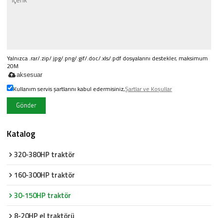
Yalnızca .rar/.zip/.jpg/.png/.gif/.doc/.xls/.pdf dosyalarını destekler, maksimum
20M
aksesuar
Kullanım servis şartlarını kabul edermisiniz,
Şartlar ve Koşullar
Gönder
Katalog
320-380HP traktör
160-300HP traktör
30-150HP traktör
8-20HP el traktörü