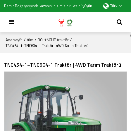
Türk
Demir Boğa yarışında kazanın, bizimle birlikte büyüyün
Ana sayfa
tüm
30-150HP traktör
/
/
/
TNC454-1~TNC604-1 Traktör | 4WD Tarım Traktörü
TNC454-1~TNC604-1 Traktör | 4WD Tarım Traktörü