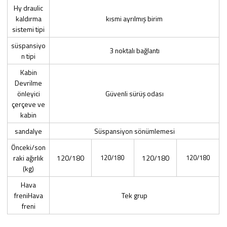
Hy draulic
kaldırma
kısmi ayrılmış birim
sistemi tipi
süspansiyo
3 noktalı bağlantı
n tipi
Kabin
Devrilme
önleyici
Güvenli sürüş odası
çerçeve ve
kabin
sandalye
Süspansiyon sönümlemesi
Önceki/son
raki ağırlık
120/180
120/180
120/180
120/180
(kg)
Hava
freniHava
Tek grup
freni