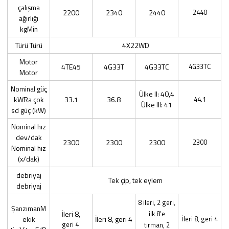
çalışma
2200
2340
2440
2440
ağırlığı
kgMin
Türü Türü
4X22WD
Motor
4TE45
4G33T
4G33TC
4G33TC
Motor
Nominal güç
Ülke II: 40,4
kWRa çok
33.1
36.8
44.1
Ülke III: 41
sd güç (kW)
Nominal hız
dev/dak
2300
2300
2300
2300
Nominal hız
(x/dak)
debriyaj
Tek çip, tek eylem
debriyaj
8 ileri, 2 geri,
ŞanzımanM
İleri 8,
ilk 8'e
ekik
İleri 8, geri 4
İleri 8, geri 4
geri 4
tırman, 2