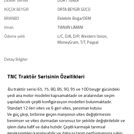
DEMİR YAPIMI
DÖRT TEKER
KÜÇÜK BEYGİR
ORTA BEYGİR GÜCÜ
BRANBD
Ekilebilir Boğa/OEM
liman
TIANJIN LİMANI
Ödeme şekli
L/C, D/A, D/P, Western Union,
MoneyGram, T/T, Paypal
Detay Bilgiler
TNC Traktör Serisinin Özellikleri
·Bu traktör serisi 65, 75, 80, 85, 90, 95 ve 100 beygir gücündeki
yedi ana motor modelini kapsamaktadır ve aralarından seçim
yapılabilecek çeşitli konfigürasyon modelleri bulunmaktadır.
Standart 12 ileri vites ve 6 geri vites, şanzıman kutusu
Ve güç çıkışı, birbirine geçen manşonun vites değiştirmesini
benimser ve vites durmadan sorunsuz bir şekilde değiştirilebilir ve
işlem daha hafif ve daha hızlıdır. Çeşitli karmaşık tarımsal
gereksinimleri karşılayabilir ve daha iyi tarım performansına sahip