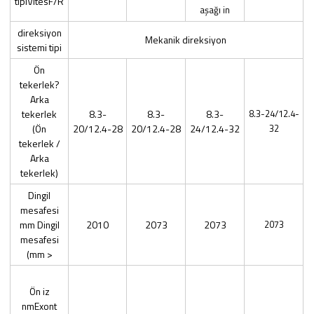
tipiVitesF/R
aşağı in
direksiyon
Mekanik direksiyon
sistemi tipi
Ön
tekerlek?
Arka
tekerlek
8.3-
8.3-
8.3-
8.3-24/12.4-
(Ön
20/12.4-28
20/12.4-28
24/12.4-32
32
tekerlek /
Arka
tekerlek)
Dingil
mesafesi
mm Dingil
2010
2073
2073
2073
mesafesi
(mm >
Ön iz
nmExont