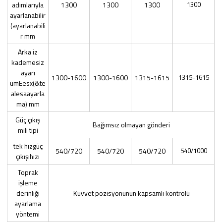
adımlarıyla
1300
1300
1300
1300
ayarlanabilir
(ayarlanabili
r mm
Arka iz
kademesiz
ayarı
1300-1600
1300-1600
1315-1615
1315-1615
umEesx(&te
alesaayarla
ma) mm
Güç çıkış
Bağımsız olmayan gönderi
mili tipi
tek hızgüç
540/720
540/720
540/720
540/1000
çıkışıhızı
Toprak
işleme
derinliği
Kuvvet pozisyonunun kapsamlı kontrolü
ayarlama
yöntemi