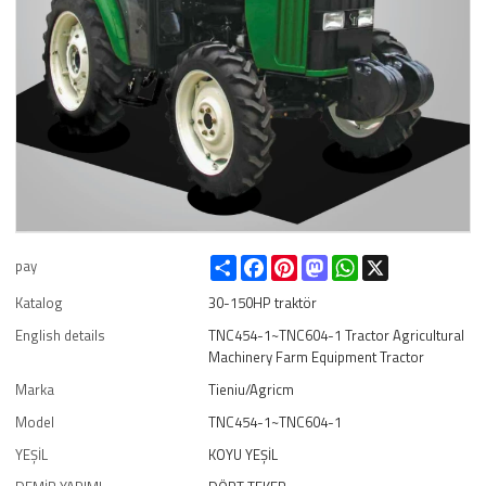
Share
Facebook
Pinterest
Mastodon
WhatsApp
X
pay
Katalog
30-150HP traktör
English details
TNC454-1~TNC604-1 Tractor Agricultural
Machinery Farm Equipment Tractor
Marka
Tieniu/Agricm
Model
TNC454-1~TNC604-1
YEŞİL
KOYU YEŞİL