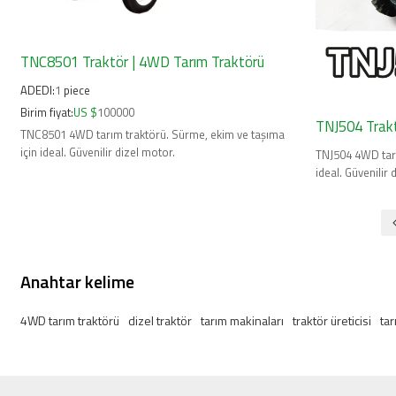
TNC8501 Traktör | 4WD Tarım Traktörü
ADEDI:
1
piece
Birim fiyat:
US $
100000
TNJ504 Trakt
TNC8501 4WD tarım traktörü. Sürme, ekim ve taşıma
için ideal. Güvenilir dizel motor.
TNJ504 4WD tarı
ideal. Güvenilir 
Anahtar kelime
4WD tarım traktörü
dizel traktör
tarım makinaları
traktör üreticisi
tar