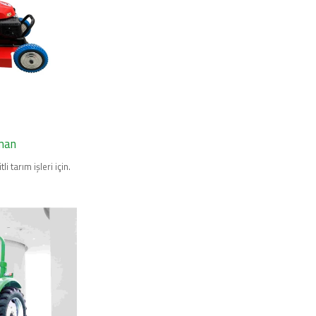
pman
tli tarım işleri için.