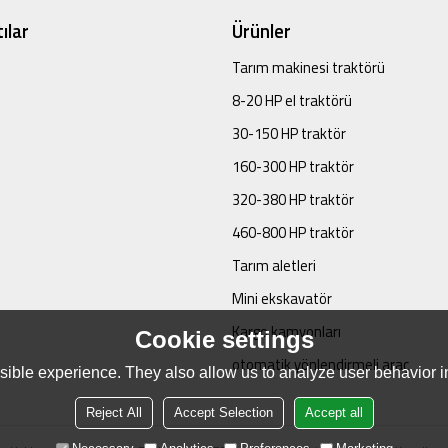
ılar
Ürünler
Tarım makinesi traktörü
8-20 HP el traktörü
30-150 HP traktör
160-300 HP traktör
320-380 HP traktör
460-800 HP traktör
Tarım aletleri
Mini ekskavatör
Kargo kamyonları
Cookie settings
otomatik yönlendirmeli araç
ible experience. They also allow us to analyze user behavior in
Reject All
Accept Selection
Accept all