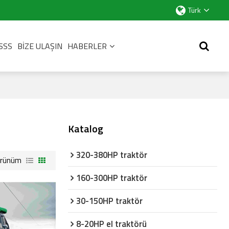
Türk
SSS
BIZE ULAŞIN
HABERLER
Katalog
320-380HP traktör
örünüm
160-300HP traktör
30-150HP traktör
8-20HP el traktörü