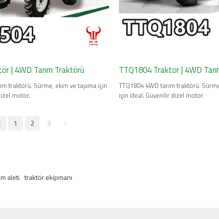
ör | 4WD Tarım Traktörü
TTQ1804 Traktör | 4WD Tarı
m traktörü. Sürme, ekim ve taşıma için
TTQ1804 4WD tarım traktörü. Sürme
dizel motor.
için ideal. Güvenilir dizel motor.
1
2
3
ım aleti
traktör ekipmanı