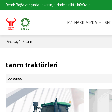
Demir Boğa yarışında kazanın, bizimle birlikte büyüyün
EV
HAKKIMIZDA
SER
/
tüm
Ana sayfa
tarım traktörleri
66 sonuç