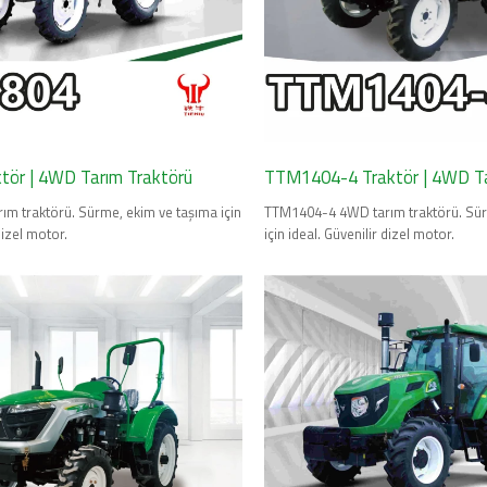
tör | 4WD Tarım Traktörü
TTM1404-4 Traktör | 4WD Ta
m traktörü. Sürme, ekim ve taşıma için
TTM1404-4 4WD tarım traktörü. Sür
dizel motor.
için ideal. Güvenilir dizel motor.