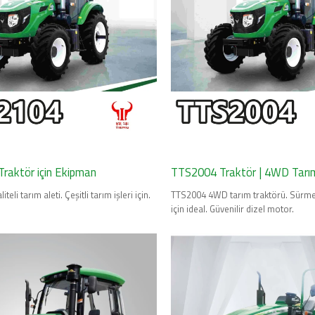
 Traktör için Ekipman
TTS2004 Traktör | 4WD Tarı
iteli tarım aleti. Çeşitli tarım işleri için.
TTS2004 4WD tarım traktörü. Sürme
için ideal. Güvenilir dizel motor.