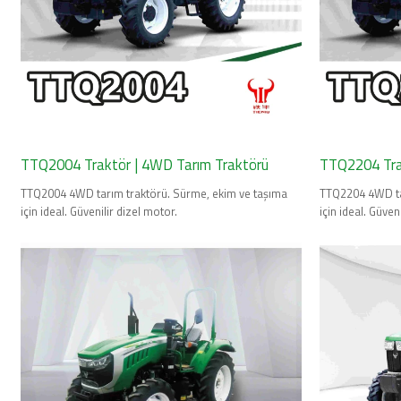
TTQ2004 Traktör | 4WD Tarım Traktörü
TTQ2204 Tra
TTQ2004 4WD tarım traktörü. Sürme, ekim ve taşıma
TTQ2204 4WD ta
için ideal. Güvenilir dizel motor.
için ideal. Güven