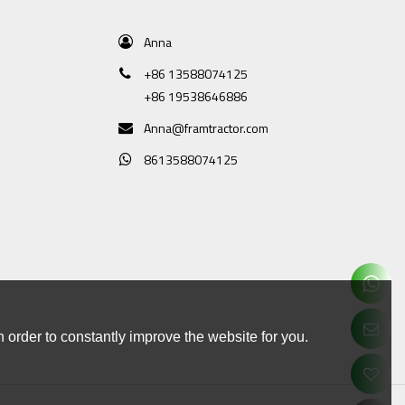
Anna
+86 13588074125
+86 19538646886
Anna@framtractor.com
8613588074125
 order to constantly improve the website for you.