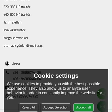
320-380 HP traktör
460-800 HP traktör
Tarım aletleri
Mini ekskavatör
Kargo kamyonları
otomatik yönlendirmeli araç
Anna
+86 13588074125
Cookie settings
+86 19538646886
We use cookies to provide you with the best possible
Anna@framtractor.com
experience. They also allow us to analyze user
behavior in order to constantly improve the website for
8613588074125
you.
Reject All
Accept Selection
Accept all