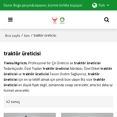
Türk
Demir Boğa yarışında kazanın, bizimle birlikte büyüyün
Ana sayfa
tüm
/
/
traktör üreticisi
traktör üreticisi
Tieniu/Agricm
, Profesyonel bir Çin Üreticisi ve
traktör üreticisi
Tedarikçisidir, Özel Toptan
traktör üreticisi
fabrikası, Özel Etiket
traktör
üreticisi
ve
traktör üreticisi
Fason Üretim Sağlıyoruz,
traktör
üreticisi
için en iyi teklifi almak için şimdi bize ulaşın Biz size
traktör
üreticisi
en düşük fiyatı değil, zamanında cevap verecektir, ama biz daha iyi
hizmet verecektir.
42 sonuç