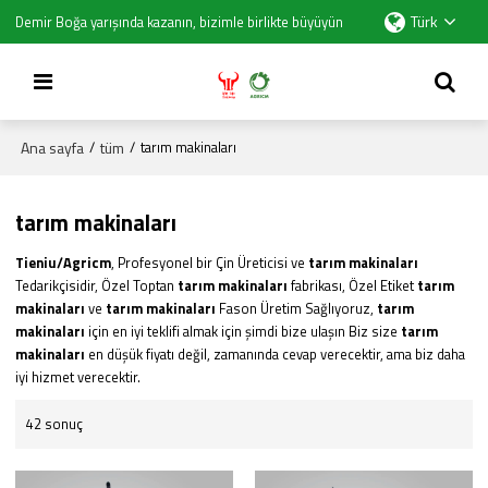
Türk
Demir Boğa yarışında kazanın, bizimle birlikte büyüyün
Ana sayfa
tüm
/
/
tarım makinaları
tarım makinaları
Tieniu/Agricm
, Profesyonel bir Çin Üreticisi ve
tarım makinaları
Tedarikçisidir, Özel Toptan
tarım makinaları
fabrikası, Özel Etiket
tarım
makinaları
ve
tarım makinaları
Fason Üretim Sağlıyoruz,
tarım
makinaları
için en iyi teklifi almak için şimdi bize ulaşın Biz size
tarım
makinaları
en düşük fiyatı değil, zamanında cevap verecektir, ama biz daha
iyi hizmet verecektir.
42 sonuç