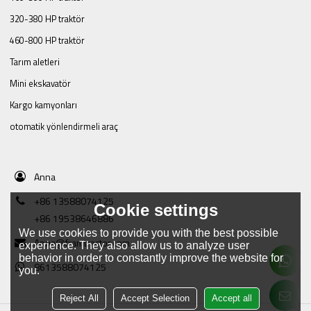
320-380 HP traktör
460-800 HP traktör
Tarım aletleri
Mini ekskavatör
Kargo kamyonları
otomatik yönlendirmeli araç
Anna
+86 13588074125
Cookie settings
+86 19538646886
We use cookies to provide you with the best possible
Anna@framtractor.com
experience. They also allow us to analyze user
behavior in order to constantly improve the website for
8613588074125
you.
Reject All
Accept Selection
Accept all