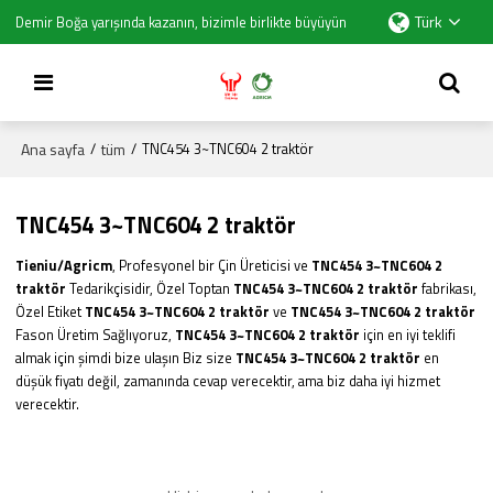
Türk
Demir Boğa yarışında kazanın, bizimle birlikte büyüyün
Ana sayfa
tüm
/
/
TNC454 3~TNC604 2 traktör
TNC454 3~TNC604 2 traktör
Tieniu/Agricm
, Profesyonel bir Çin Üreticisi ve
TNC454 3~TNC604 2
traktör
Tedarikçisidir, Özel Toptan
TNC454 3~TNC604 2 traktör
fabrikası,
Özel Etiket
TNC454 3~TNC604 2 traktör
ve
TNC454 3~TNC604 2 traktör
Fason Üretim Sağlıyoruz,
TNC454 3~TNC604 2 traktör
için en iyi teklifi
almak için şimdi bize ulaşın Biz size
TNC454 3~TNC604 2 traktör
en
düşük fiyatı değil, zamanında cevap verecektir, ama biz daha iyi hizmet
verecektir.