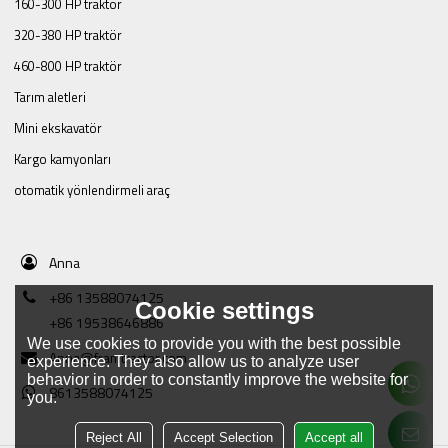
160-300 HP traktör
320-380 HP traktör
460-800 HP traktör
Tarım aletleri
Mini ekskavatör
Kargo kamyonları
otomatik yönlendirmeli araç
Anna
+86 13588074125
Cookie settings
+86 19538646886
We use cookies to provide you with the best possible
Anna@framtractor.com
experience. They also allow us to analyze user
behavior in order to constantly improve the website for
8613588074125
you.
Reject All
Accept Selection
Accept all